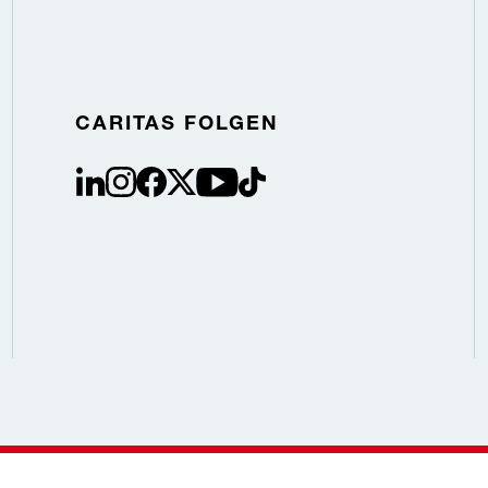
CARITAS FOLGEN
linkedin
instagram
facebook
Twitter / X
youtube
tiktok