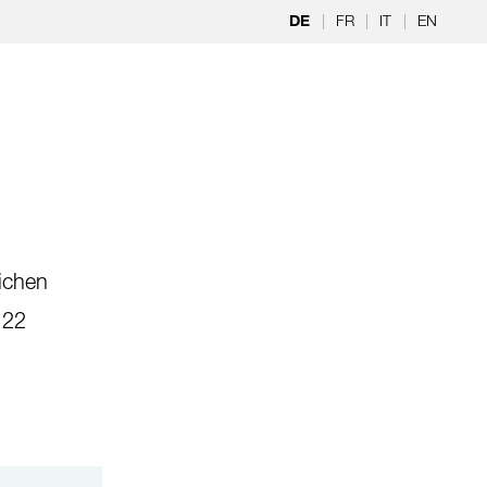
|
FR
|
IT
|
EN
DE
ichen
 22