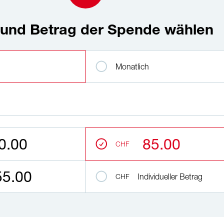
 und Betrag der Spende wählen
ag der Spende wählen
rvalle
Monatlich
0.00
85.00
CHF
55.00
CHF
Individueller Betrag