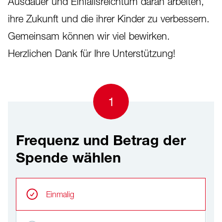
Ausdauer und Einfallsreichtum daran arbeiten,
ihre Zukunft und die ihrer Kinder zu verbessern.
Gemeinsam können wir viel bewirken.
Herzlichen Dank für Ihre Unterstützung!
1
Frequenz und Betrag der
Spende wählen
Frequenz und Betrag der Spende wählen
Wiederkehrende Intervalle
Einmalig