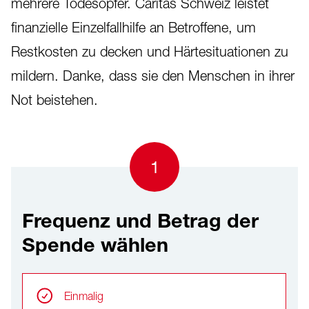
mehrere Todesopfer. Caritas Schweiz leistet
finanzielle Einzelfallhilfe an Betroffene, um
Restkosten zu decken und Härtesituationen zu
mildern. Danke, dass sie den Menschen in ihrer
Not beistehen.
1
Frequenz und Betrag der
Spende wählen
Frequenz und Betrag der Spende wählen
Wiederkehrende Intervalle
Einmalig