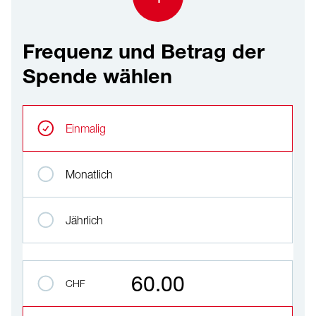
Frequenz und Betrag der
Spende wählen
Frequenz und Betrag der Spende wählen
Wiederkehrende Intervalle
Einmalig
Monatlich
Jährlich
Betrag auswählen
60.00
CHF