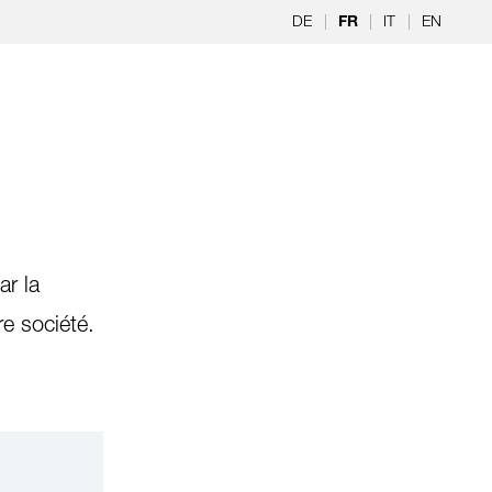
DE
|
|
IT
|
EN
FR
r la
re société.