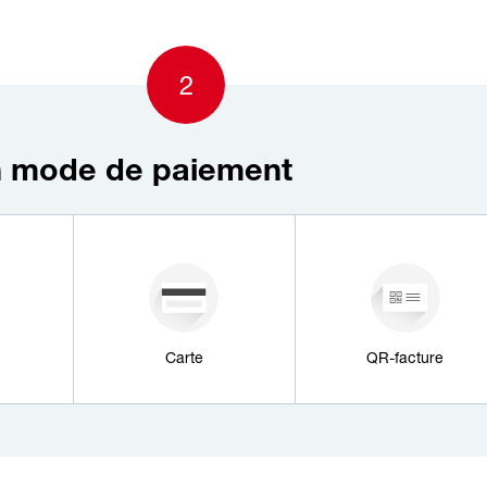
2
n mode de paiement
Carte
QR-facture