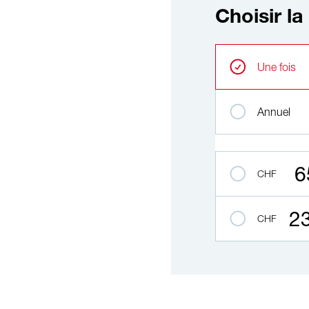
Choisir l
Choisir la fréquenc
Intervals réguliers
Une fois
Annuel
Montant
6
CHF
2
CHF