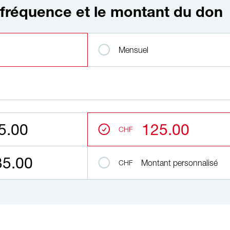
a fréquence et le montant du don
e et le montant du don
Mensuel
5.00
125.00
CHF
35.00
CHF
Montant personnalisé