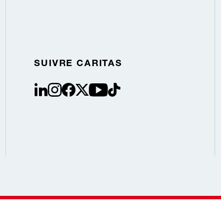
SUIVRE CARITAS
linkedin
instagram
facebook
Twitter / X
youtube
tiktok