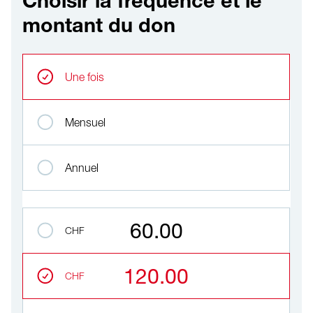
Choisir la fréquence et le
montant du don
Choisir la fréquence et le montant du don
Intervals réguliers
Une fois
Mensuel
Annuel
Montant
60.00
CHF
120.00
CHF