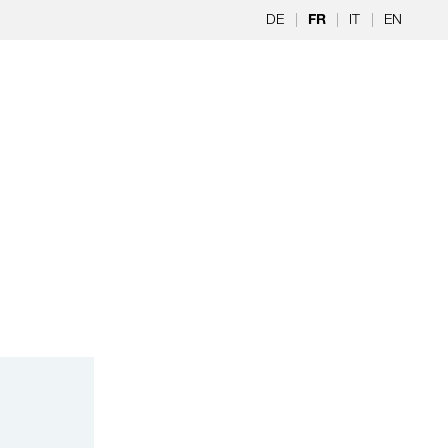
DE
|
|
IT
|
EN
FR