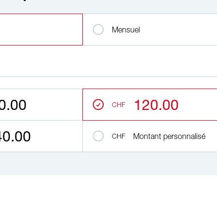
e et le montant du don
Mensuel
0.00
120.00
CHF
40.00
CHF
Montant personnalisé