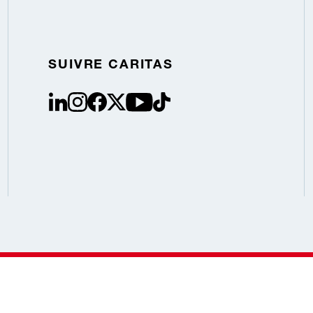
SUIVRE CARITAS
linkedin
instagram
facebook
Twitter / X
youtube
tiktok