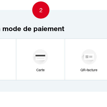
2
n mode de paiement
Carte
QR-facture