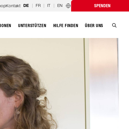
|
FR
|
IT
|
EN
hop
Kontakt
SPENDEN
DE
Länderprogramme
TIONEN
UNTERSTÜTZEN
ÜBER UNS
HILFE FINDEN
Suche