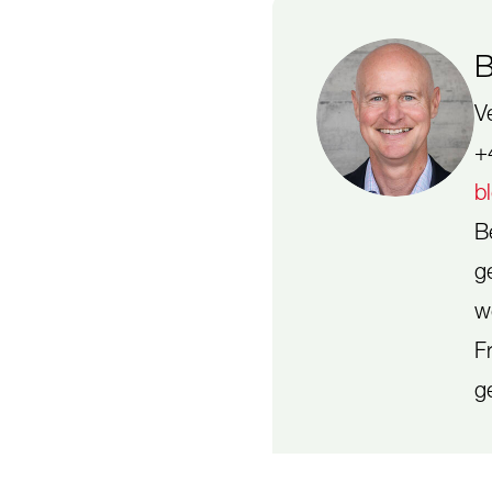
B
V
+
b
B
g
w
F
g