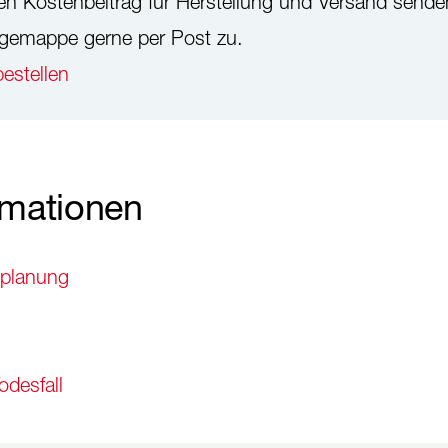
en Kostenbeitrag für Herstellung und Versand sende
rgemappe gerne per Post zu.
estellen
rmationen
splanung
desfall