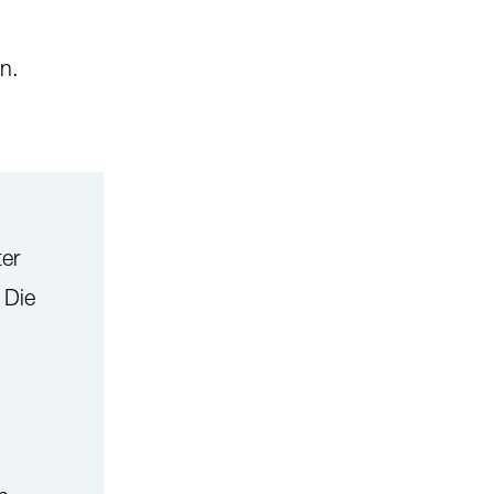
n.
ter
 Die