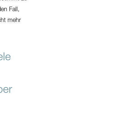
en Fall,
cht mehr
ele
ber