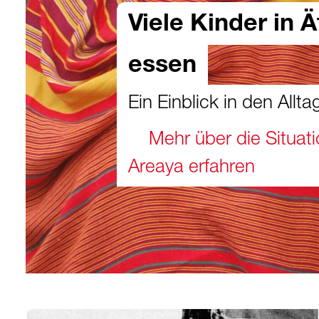
Viele Kinder in 
essen
Ein Einblick in den Allta
Mehr über die Situat
Areaya erfahren