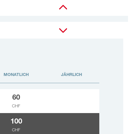
Alle anzeigen
MONATLICH
JÄHRLICH
60
CHF
100
CHF