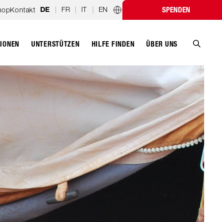
|
FR
|
IT
|
EN
hop
Kontakt
SPENDEN
DE
Länderprogramme
TIONEN
UNTERSTÜTZEN
ÜBER UNS
HILFE FINDEN
Suche